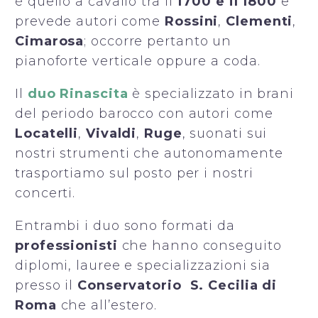
è quello a cavallo tra il
1700 e il 1800
e
prevede autori come
Rossini
,
Clementi
,
Cimarosa
; occorre pertanto un
pianoforte verticale oppure a coda.
Il
duo Rinascita
è specializzato in brani
del periodo barocco con autori come
Locatelli
,
Vivaldi
,
Ruge
, suonati sui
nostri strumenti che autonomamente
trasportiamo sul posto per i nostri
concerti.
Entrambi i duo sono formati da
professionisti
che hanno conseguito
diplomi, lauree e specializzazioni sia
presso il
Conservatorio S. Cecilia di
Roma
che all’estero.